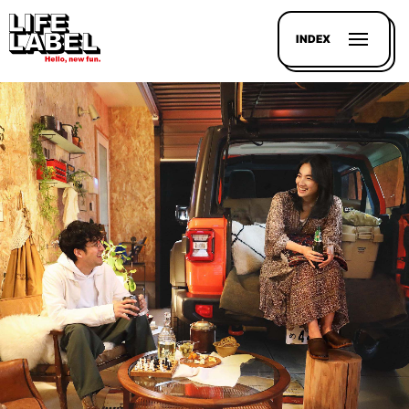
INDEX
記事を
探す
LL
MAGAZIN
HOUSE
LINE-
UP