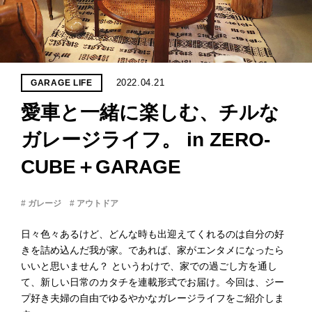
PROJECT
WHAT’S
LIFE
LABEL
2022.04.21
GARAGE LIFE
愛車と一緒に楽しむ、チルな
ライフレー
つ
い
て
も
っ
ガレージライフ。 in ZERO-
CUBE＋GARAGE
はい
いいえ
# ガレージ
# アウトドア
日々色々あるけど、どんな時も出迎えてくれるのは自分の好
会社概
きを詰め込んだ我が家。であれば、家がエンタメになったら
要
いいと思いません？ というわけで、家での過ごし方を通し
企業の
て、新しい日常のカタチを連載形式でお届け。今回は、ジー
方へ
プ好き夫婦の自由でゆるやかなガレージライフをご紹介しま
お問い
合わせ