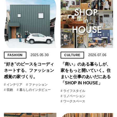
2025.05.30
2026.07.06
FASHION
CULTURE
“好き”のピースをコーディ
「商い」の​ある​暮らしが、​
ネートする、ファッション
家を​もっと​開いていく。​住
感覚の家づくり。
まいと​仕事の​あいだに​ある​
「SHOP IN HOUSE」
# インテリア
# ファッション
# 収納
# 暮らしのインタビュー
# ライフスタイル
# リノベーション
# ワークスペース