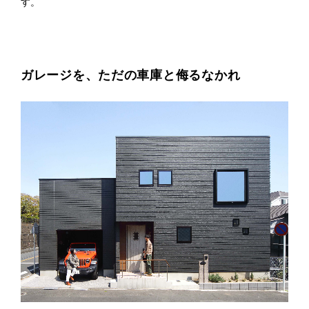
す。
プライ
バシー
ポリシ
ー
採用情
報
ガレージを、ただの車庫と侮るなかれ