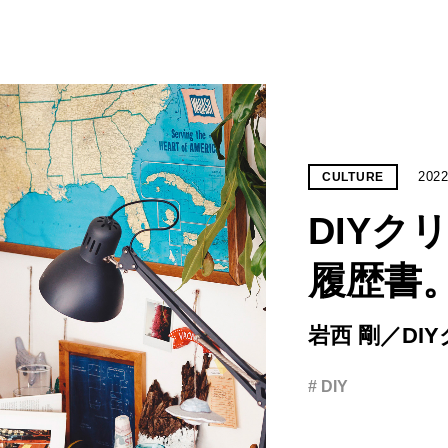
2022
CULTURE
DIYク
履歴書
岩西 剛／DI
# DIY