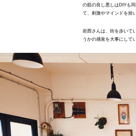
の筋の良し悪しはDIYも
て、刺激やマインドを拾
岩西さんは、街を歩いて
うかの感覚を大事にして