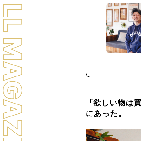
LL MAGAZINE
「欲しい物は
にあった。