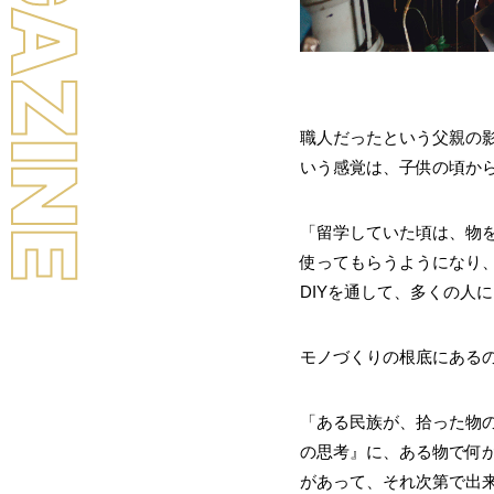
LL MAGAZINE
職人だったという父親の
いう感覚は、子供の頃か
「留学していた頃は、物
使ってもらうようになり、
DIYを通して、多くの人
モノづくりの根底にある
「ある民族が、拾った物
の思考』に、ある物で何
があって、それ次第で出