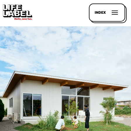
INDEX
記事を
探す
LL
MAGAZIN
HOUSE
LINE-
UP