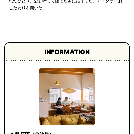
れたひとり。念願叶って建てた家に詰まった、アイクラー的
プライ
こだわりを聞いた。
バシー
ポリシ
ー
採用情
報
INFORMATION