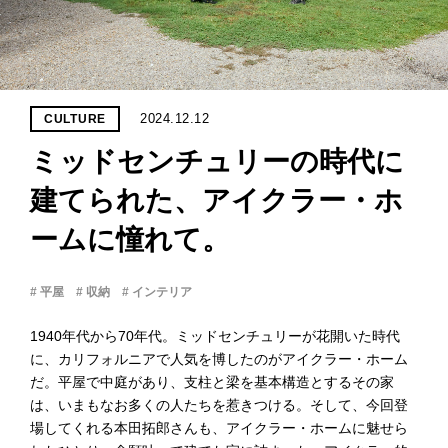
PROJECT
WHAT’S
LIFE
LABEL
2024.12.12
CULTURE
ミッドセンチュリーの時代に
ライフレー
つ
い
て
も
っ
建てられた、アイクラー・ホ
ームに憧れて。
はい
いいえ
# 平屋
# 収納
# インテリア
1940年代から70年代。ミッドセンチュリーが花開いた時代
会社概
に、カリフォルニアで人気を博したのがアイクラー・ホーム
要
だ。平屋で中庭があり、支柱と梁を基本構造とするその家
企業の
は、いまもなお多くの人たちを惹きつける。そして、今回登
方へ
場してくれる本田拓郎さんも、アイクラー・ホームに魅せら
お問い
合わせ