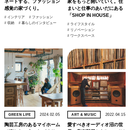
ネートする、ファッション
家を​もっと​開いていく。​住
感覚の家づくり。
まいと​仕事の​あいだに​ある​
「SHOP IN HOUSE」
# インテリア
# ファッション
# 収納
# 暮らしのインタビュー
# ライフスタイル
# リノベーション
# ワークスペース
2024.02.05
2022.04.15
GREEN LIFE
ART & MUSIC
陶芸工房のあるマイホーム
愛すべきオーディオ沼の世