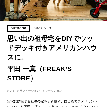
PROJECT
WHAT’S
LIFE
LABEL
2023.09.13
OUTDOOR
思い出の祖母宅をDIYでウッ
ライフレー
つ
い
て
も
っ
ドデッキ付きアメリカンハウ
スに。
はい
いいえ
平田 一真（FREAK’S
STORE）
会社概
要
# DIY
# リノベーション
# ファッション
企業の
方へ
実家に隣接する祖母の家を引き継ぎ、自己流でアメリカンハ
お問い
合わせ
ウス化した平田 一真さん。人気セレクトショップ「FREAK’S