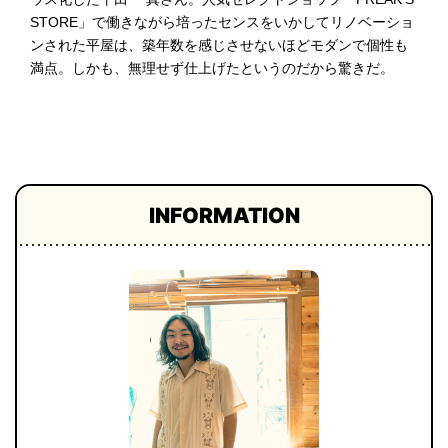
STORE」で働きながら培ったセンスをいかしてリノベーショ
プライ
バシー
ンされた平屋は、築年数を感じさせないほどモダンで個性も
ポリシ
ー
満点。しかも、無理せず仕上げたというのだから驚きだ。
採用情
報
INFORMATION