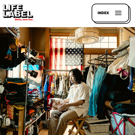
INDEX
記事を
探す
LL
MAGAZIN
HOUSE
LINE-
UP