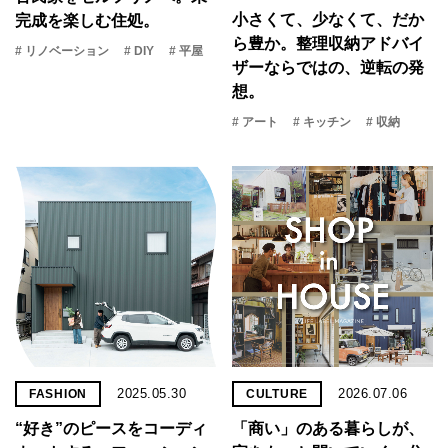
小さくて、少なくて、だか
完成を楽しむ住処。
ら豊か。整理収納アドバイ
# リノベーション
# DIY
# 平屋
ザーならではの、逆転の発
想。
# アート
# キッチン
# 収納
2025.05.30
2026.07.06
FASHION
CULTURE
“好き”のピースをコーディ
「商い」の​ある​暮らしが、​