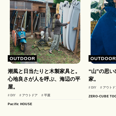
OUTDOOR
OUTDOO
潮風と日当たりと木製家具と。
“山”の思
心地良さが人を呼ぶ、海辺の平
家。
屋。
# DIY
# アウトド
# DIY
# アウトドア
# 平屋
ZERO-CUBE TO
Pacific HOUSE