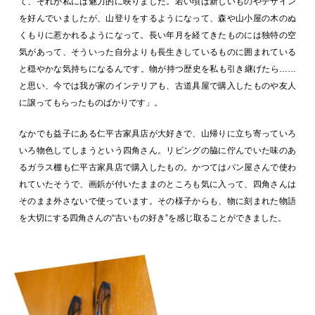
て、それが私には魅力的に映りました。若い頃は新しいものやデザイン
を好んでいましたが、山登りをするようになって、森や山小屋の木のぬ
くもりに惹かれるようになって。長い年月を経てきたものには独特の空
気があって、そういった自分よりも長生きしているものに囲まれている
と穏やかな気持ちになるんです。物が持つ歴史を私も引き継げたら……
と思い、今では我が家のインテリアも、古道具屋で購入したものや友人
に譲ってもらったものばかりです」。
なかでも益子にある仁平古家具店が大好きで、山帰りに立ち寄っていろ
いろ物色してしまうという四角さん。リビングの脇に佇んでいた味のあ
るガラス棚も仁平古家具店で購入したもの。かつてはパン屋さんで使わ
れていたそうで、画鋲が付いたままのところも気に入って、四角さんは
そのまま外さないで使っています。その様子からも、物に刻まれた物語
を大切にする四角さんの“古いもの好き”を感じ取ることができました。