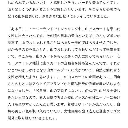
しめられているみたい！」と感動したそう。ハードな登山でなくても、
山と楽しくつきあえることを実感したといいます。そこから初心者でも
登れる山を皮切りに、さまざまな山登りにトライしていきました。
「ある日、ニュージーランドでトレッキング中、山でスカートを穿いた
女性に出会ったんです。その頃の日本の登山といえば、みんなズボンが
基本で、山でおしゃれすることはあまり一般的ではありませんでした。
だからその姿を見たとき、山でおしゃれしても良いんだ！って衝撃を受
けて。そこから、山スカートをもっと多くの人に知ってもらいたい一心
で、アウトドア雑誌に山スカートの企画書を持ち込んだんです。それが
ひとつのきっかけとなり山ガールブームに火がついて、自然と触れ合う
女性が増えたように思います」。この山スカートの企画があって、四角
さんのもとにはアウトドアブランドから商品開発の依頼が舞い込むよう
になりました。「私自身、山のプロではないし、のんびり山登りを楽し
みたい人間なので、素人目線で考えた登山グッズが女性ユーザーに受け
入れられやすかったんだと思います。着替えやトイレが楽だったり、自
然の美しい色を取り入れていたり。女性目線を盛り込んだ登山グッズの
開発に取り組んでいきました」。