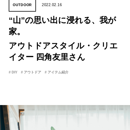
UP
2022.02.16
OUTDOOR
“山”の思い出に浸れる、我が
PROJECT
家。
WHAT’S
アウトドアスタイル・クリエ
LIFE
LABEL
イター 四角友里さん
# DIY
# アウトドア
# アイテム紹介
ライフレー
つ
い
て
も
っ
はい
いいえ