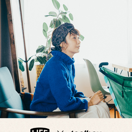
会社概
要
企業の
方へ
お問い
合わせ
プライ
バシー
ポリシ
ー
採用情
報