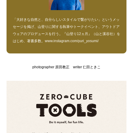
「大好きな自然と、自分らしいスタイルで繋がりたい」というメッ
セージを掲げ、山登りに関する執筆やトークイベント、アウトドア
ウェアのプロデュースを行う。『山登り12ヵ月』（山と溪谷社）を
はじめ、著書多数。
www.instagram.com/yuri_yosumi/
photographer 原田教正 writer 仁田ときこ