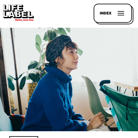
INDEX
記事を
探す
LL
MAGAZIN
HOUSE
LINE-