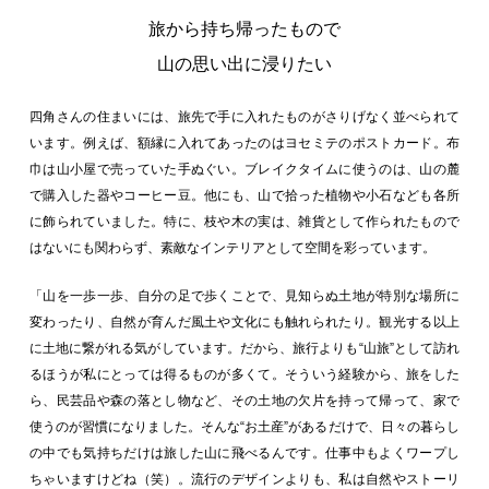
旅から持ち帰ったもので
山の思い出に浸りたい
四角さんの住まいには、旅先で手に入れたものがさりげなく並べられて
います。例えば、額縁に入れてあったのはヨセミテのポストカード。布
巾は山小屋で売っていた手ぬぐい。ブレイクタイムに使うのは、山の麓
で購入した器やコーヒー豆。他にも、山で拾った植物や小石なども各所
に飾られていました。特に、枝や木の実は、雑貨として作られたもので
はないにも関わらず、素敵なインテリアとして空間を彩っています。
「山を一歩一歩、自分の足で歩くことで、見知らぬ土地が特別な場所に
変わったり、自然が育んだ風土や文化にも触れられたり。観光する以上
に土地に繋がれる気がしています。だから、旅行よりも“山旅”として訪れ
るほうが私にとっては得るものが多くて。そういう経験から、旅をした
ら、民芸品や森の落とし物など、その土地の欠片を持って帰って、家で
使うのが習慣になりました。そんな“お土産”があるだけで、日々の暮らし
の中でも気持ちだけは旅した山に飛べるんです。仕事中もよくワープし
ちゃいますけどね（笑）。流行のデザインよりも、私は自然やストーリ