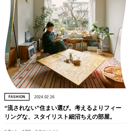
プライ
バシー
ポリシ
ー
採用情
報
2024.02.26
FASHION
“流されない”住まい選び。考えるよりフィー
リングな、スタイリスト細沼ちえの部屋。