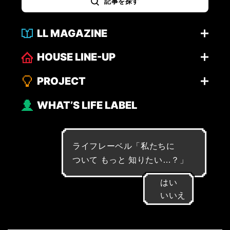
記事を探す
LL MAGAZINE
HOUSE LINE-UP
PROJECT
WHAT’S LIFE LABEL
ライフレーベル「
私
た
ち
に
つ
い
て
も
っ
と
知
り
た
い
…
？
」
はい
いいえ