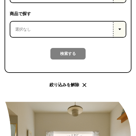
PROJECT
WHAT’S
商品で探す
LIFE
LABEL
ライフレー
検索する
つ
い
て
も
っ
はい
いいえ
絞り込みを解除
会社概
要
企業の
方へ
お問い
合わせ