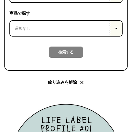
PROJECT
WHAT’S
商品で探す
LIFE
LABEL
ライフレー
検索する
つ
い
て
も
っ
はい
いいえ
絞り込みを解除
会社概
要
企業の
方へ
お問い
合わせ