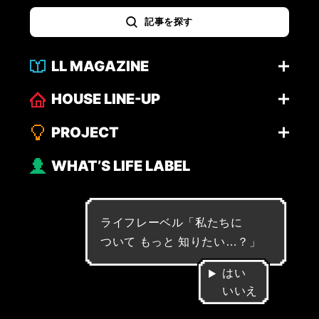
記事を探す
LL MAGAZINE
HOUSE LINE-UP
PROJECT
WHAT’S LIFE LABEL
ライフレーベル「
私
た
ち
に
つ
い
て
も
っ
と
知
り
た
い
…
？
」
はい
いいえ