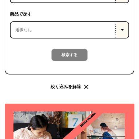
PROJECT
WHAT’S
商品で探す
LIFE
LABEL
ライフレー
検索する
つ
い
て
も
っ
はい
いいえ
絞り込みを解除
会社概
要
企業の
方へ
お問い
合わせ