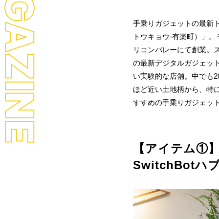
LL MAGAZINE
手乗りガジェットの最新トレン
トウキョウ-有楽町）」。そ
リコンバレーにて創業。
の最新デジタルガジェッ
い実験的な店舗。中でも202
ほど近い土地柄から、特にデジ
すすめの手乗りガジェッ
【アイテム①
SwitchBot