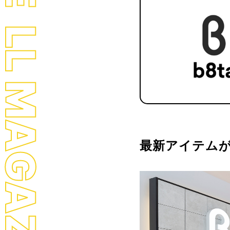
LL MAGAZINE
最新アイテムが揃う「