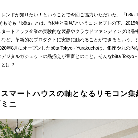
ドが知りたい！ということで今回ご協力いただいた、「b8ta Tokyo 
もそも「b8ta」とは、“体験と発見”というコンセプトの下、201
スタートアップ企業の実験的な製品やクラウドファンディング出品
トなど、革新的なプロダクトに実際に触れることができるという、
0年8月にオープンしたb8ta Tokyo - Yurakuchoは、銀座や
タルガジェットの品揃えが豊富とのこと。そんなb8ta Tokyo - Yu
トとは？
】スマートハウスの軸となるリモコン集
ハブミニ