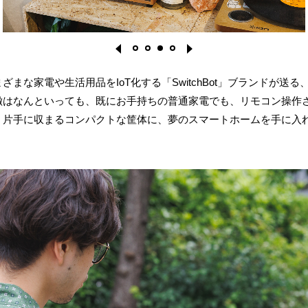
ざまな家電や生活用品をIoT化する「SwitchBot」ブランドが送
徴はなんといっても、既にお手持ちの普通家電でも、リモコン操作
。片手に収まるコンパクトな筐体に、夢のスマートホームを手に入
1
2
3
4