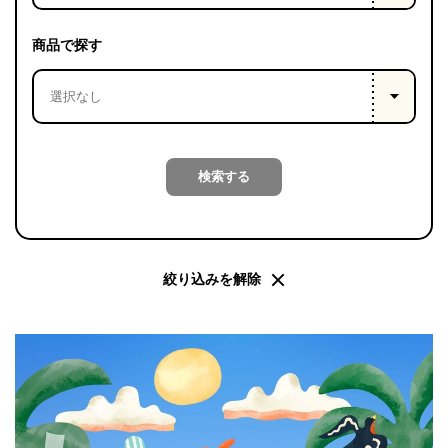
PROJECT
WHAT’S
商品で探す
LIFE
LABEL
ライフレー
検索する
つ
い
て
も
っ
はい
いいえ
絞り込みを解除
会社概
要
企業の
方へ
お問い
合わせ