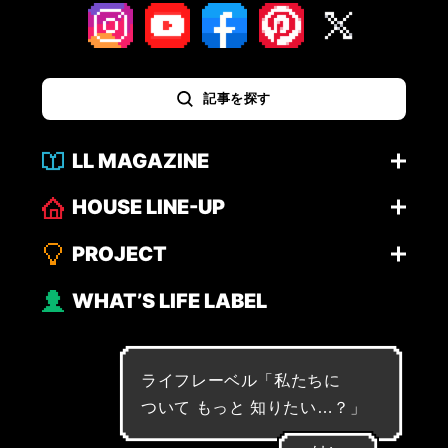
記事を探す
LL MAGAZINE
HOUSE LINE-UP
PROJECT
WHAT’S LIFE LABEL
ライフレーベル「
私
た
ち
に
つ
い
て
も
っ
と
知
り
た
い
…
？
」